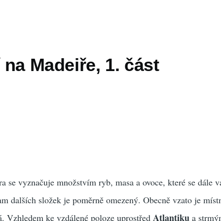
í na Madeiře, 1. část
a se vyznačuje množstvím ryb, masa a ovoce, které se dále v
nam dalších složek je poměrně omezený. Obecně vzato je míst
Atlantiku
á. Vzhledem ke vzdálené poloze uprostřed
a strmý