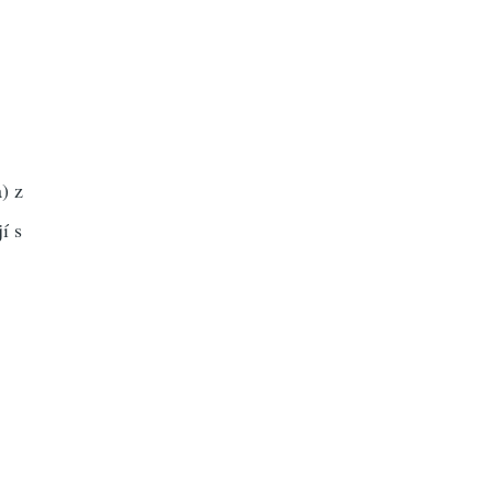
) z
í s