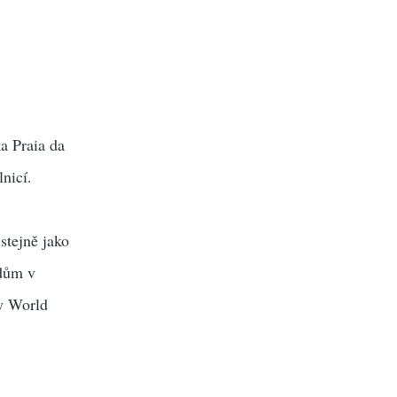
ka Praia da
nicí.
stejně jako
odům v
y World