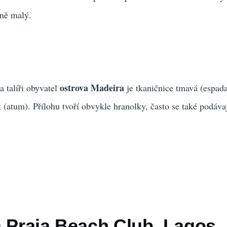
rně malý.
ostrova Madeira
 talíři obyvatel
je tkaničnice tmavá (espada
(atum). Přílohu tvoří obvykle hranolky, často se také podávaj
a Praia Beach Club, Lagos