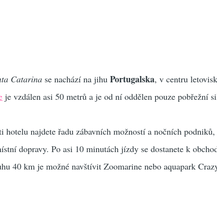
Portugalska
nta Catarina
se nachází na jihu
, v centru letovis
e
je vzdálen asi 50 metrů a je od ní oddělen pouze pobřežní sil
ti hotelu najdete řadu zábavních možností a nočních podniků, 
ístní dopravy. Po asi 10 minutách jízdy se dostanete k obch
uhu 40 km je možné navštívit Zoomarine nebo aquapark Craz