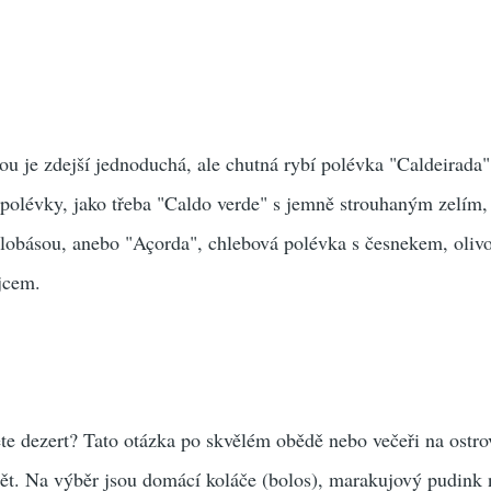
u je zdejší jednoduchá, ale chutná rybí polévka "Caldeirada"
 polévky, jako třeba "Caldo verde" s jemně strouhaným zelím
klobásou, anebo "Açorda", chlebová polévka s česnekem, oli
jcem.
e dezert? Tato otázka po skvělém obědě nebo večeři na ostr
t. Na výběr jsou domácí koláče (bolos), marakujový pudink