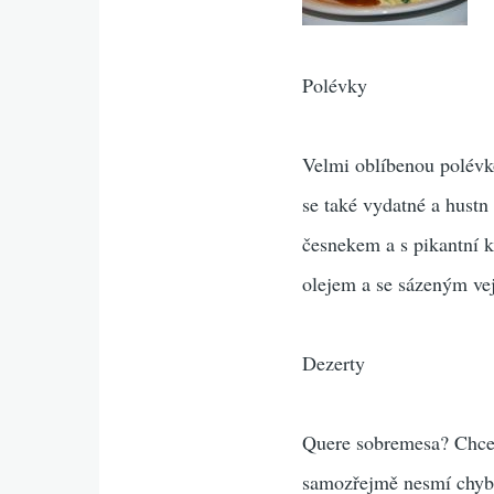
Polévky
Velmi oblíbenou polévko
se také vydatné a hustn
česnekem a s pikantní 
olejem a se sázeným ve
Dezerty
Quere sobremesa? Chcet
samozřejmě nesmí chybě