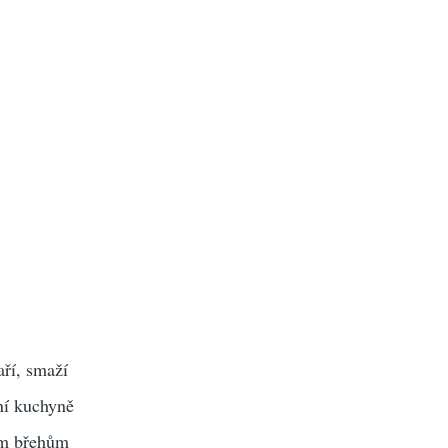
aří, smaží
ní kuchyně
m břehům