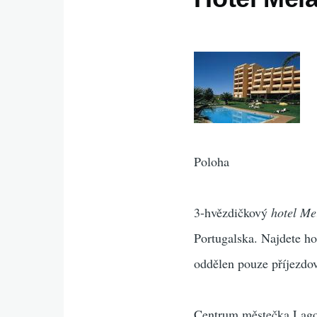
Poloha
3-hvězdičkový
hotel Me
Portugalska. Najdete ho
oddělen pouze příjezdovo
Centrum městečka Lagos,