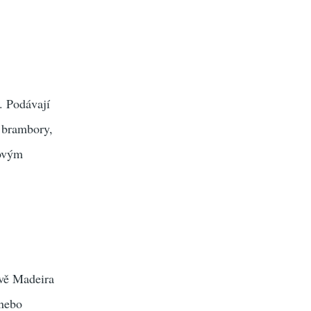
. Podávají
, brambory,
vovým
ově Madeira
 nebo