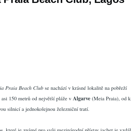
ia Praia Beach Club
se nachází v krásné lokalitě na pobřeží
Algarve
 asi 150 metrů od největší pláže v
(Meia Praia), od k
u silnicí a jednokolejnou železniční tratí.
 které je známé pro svůj mezinárodní přístav jachet je vzdál