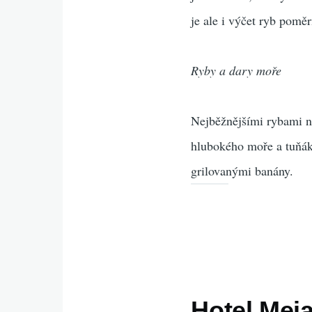
je ale i výčet ryb pomě
Ryby a dary moře
Nejběžnějšími rybami na
hlubokého moře a tuňák 
grilovanými banány.
Hotel Mei