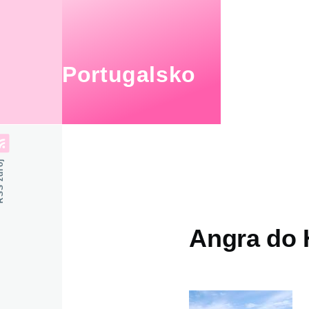
Přejít k hlavnímu obsahu
Portugalsko
zdroj
Angra do 