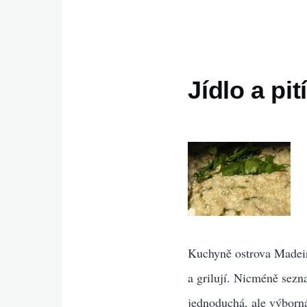
Jídlo a pit
Kuchyně ostrova Madeir
a grilují. Nicméně sez
jednoduchá, ale výborn