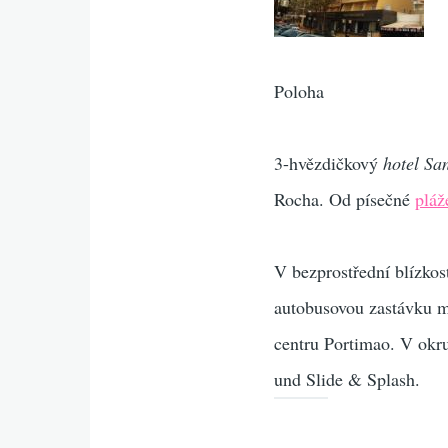
Poloha
3-hvězdičkový
hotel Sa
Rocha. Od písečné
pláž
V bezprostřední blízkos
autobusovou zastávku m
centru Portimao. V okr
und Slide & Splash.