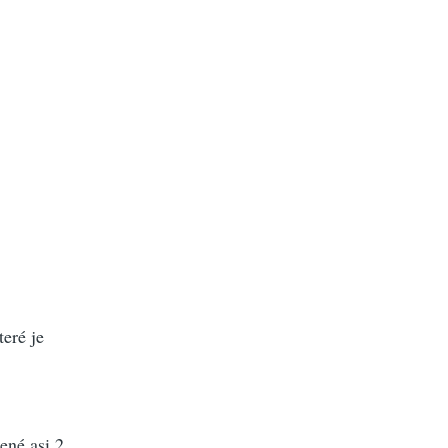
teré je
ené asi 2