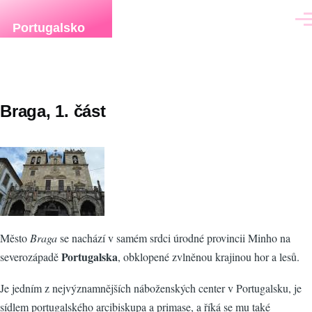
Přejít k hlavnímu obsahu
Men
Portugalsko
Braga, 1. část
Město
Braga
se nachází v samém srdci úrodné provincii Minho na
Portugalska
severozápadě
, obklopené zvlněnou krajinou hor a lesů.
Je jedním z nejvýznamnějších náboženských center v Portugalsku, je
sídlem portugalského arcibiskupa a primase, a říká se mu také