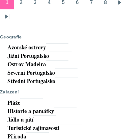
1
2
3
4
5
6
7
8
Pagination
Stránka
Stránka
Stránka
Stránka
Stránka
Stránka
Stránka
Stránka
Následuj
stránka
Poslední
stránka
Geografie
Azorské ostrovy
Jižní Portugalsko
Ostrov Madeira
Severní Portugalsko
Střední Portugalsko
Zařazení
Pláže
Historie a památky
Jídlo a pití
Turistické zajímavosti
Příroda