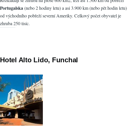
Rozkládají se zhruba na ploše 600 km2, leží asi 1.500 km od pobřeží
Portugalska
(nebo 2 hodiny letu) a asi 3.900 km (nebo pět hodin letu)
od východního pobřeží severní Ameriky. Celkový počet obyvatel je
zhruba 250 tisíc.
Hotel Alto Lido, Funchal