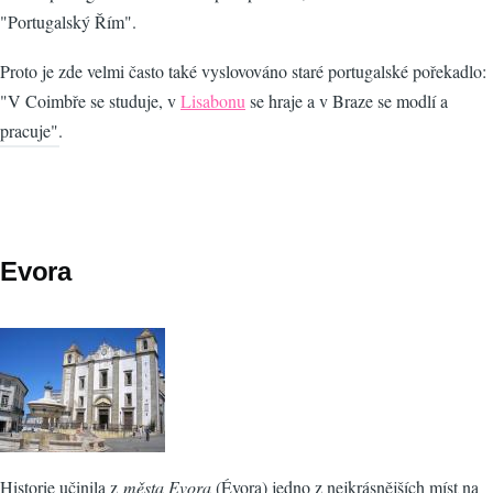
"Portugalský Řím".
Proto je zde velmi často také vyslovováno staré portugalské pořekadlo:
"V Coimbře se studuje, v
Lisabonu
se hraje a v Braze se modlí a
pracuje".
Evora
Historie učinila z
města Evora
(Évora) jedno z nejkrásnějších míst na